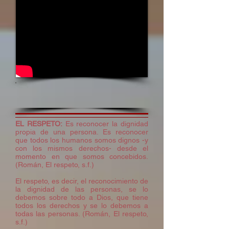
EL RESPETO:
Es reconocer la dignidad
propia de una persona. Es reconocer
que todos los humanos somos dignos -y
con los mismos derechos- desde el
momento en que somos concebidos.
(Román, El respeto, s.f.)
El respeto, es decir, el reconocimiento de
la dignidad de las personas, se lo
debemos sobre todo a Dios, que tiene
todos los derechos y se lo debemos a
todas las personas. (Román, El respeto,
s.f.)