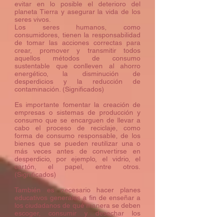
evitar en lo posible el deterioro del
planeta Tierra y asegurar la vida de los
seres vivos.
Los seres humanos, como
consumidores, tienen la responsabilidad
de tomar las acciones correctas para
crear, promover y transmitir todos
aquellos métodos de consumo
sustentable que conlleven al ahorro
energético, la disminución de
desperdicios y la reducción de
contaminación. (Significados)
Es importante fomentar la creación de
empresas o sistemas de producción y
consumo que se encarguen de llevar a
cabo el proceso de reciclaje, como
forma de consumo responsable, de los
bienes que se pueden reutilizar una o
más veces antes de convertirse en
desperdicio, por ejemplo, el vidrio, el
cartón, el papel, entre otros.
(Significados)
También es necesario hacer planes
educativos generales a fin de enseñar a
los ciudadanos de qué manera se deben
escoger, consumir y desechar los