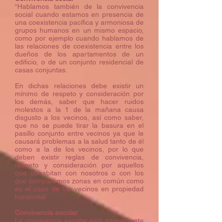
“Hablamos también de la convivencia
social cuando estamos en presencia de
una coexistencia pacífica y armoniosa de
grupos humanos en un mismo espacio,
como por ejemplo cuando hablamos de
las relaciones de coexistencia entre los
dueños de los apartamentos de un
edificio, o de un conjunto residencial de
casas conjuntas.
En dichas relaciones debe existir un
mínimo de respeto y consideración por
los demás, saber que hacer ruidos
molestos a la 1 de la mañana causa
disgusto a los vecinos, así como saber,
que no se puede tirar la basura en el
pasillo conjunto entre vecinos ya que le
causará problemas a la salud tanto de él
como a la de los vecinos, por lo que
deben existir reglas de convivencia,
respeto y consideración por aquellos
que cohabitan con nosotros o con los
que compartimos zonas en común como
es el caso de los vecinos en propiedad
horizontal.
Convivencia escolar
La convivencia escolar está íntimamente