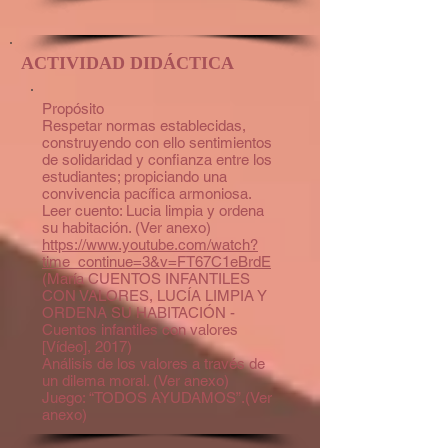
ACTIVIDAD DIDÁCTICA
Propósito
Respetar normas establecidas,
construyendo con ello sentimientos
de solidaridad y confianza entre los
estudiantes; propiciando una
convivencia pacífica armoniosa.
Leer cuento: Lucia limpia y ordena
su habitación. (Ver anexo)
https://www.youtube.com/watch?
time_continue=3&v=FT67C1eBrdE
(María CUENTOS INFANTILES
CON VALORES, LUCÍA LIMPIA Y
ORDENA SU HABITACIÓN -
Cuentos infantiles con valores
[Vídeo], 2017)
Análisis de los valores a través de
un dilema moral. (Ver anexo)
Juego: “TODOS AYUDAMOS”.(Ver
anexo)