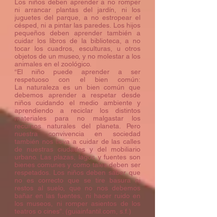
Los niños deben aprender a no romper
ni arrancar plantas del jardín, ni los
juguetes del parque, a no estropear el
césped, ni a pintar las paredes. Los hijos
pequeños deben aprender también a
cuidar los libros de la biblioteca, a no
tocar los cuadros, esculturas, u otros
objetos de un museo, y no molestar a los
animales en el zoológico.
“El niño puede aprender a ser
respetuoso con el bien común:
La naturaleza es un bien común que
debemos aprender a respetar desde
niños cuidando el medio ambiente y
aprendiendo a reciclar los distintos
materiales para no malgastar los
recursos naturales del planeta. Pero
nuestra convivencia en sociedad
también nos lleva a cuidar de las calles
de nuestras ciudades y del mobiliario
urbano. Las plazas, lagos y fuentes son
bienes comunes y como tales deben ser
respetados. Los niños deben saber que
no es correcto que se tire basura ni
restos al suelo, que no nos debemos
bañar en las fuentes, ni hacer ruido en
los museos, ni romper asientos de los
teatros o cines”. (guiainfantil.com, s.f.)