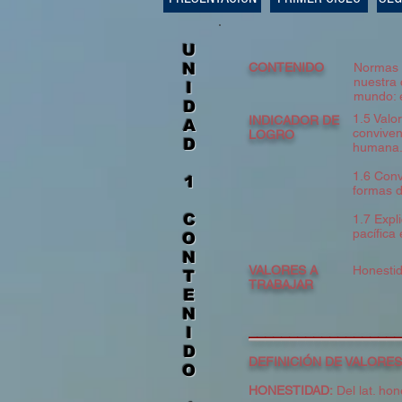
U
N
CONTENIDO
Normas c
nuestra 
I
mundo: e
D
1.5 Valor
INDICADOR DE
A
conviven
LOGRO
D
humana
1.6 Conv
1
formas d
C
1.7 Expl
pacífica
O
N
VALORES A
Honestid
T
TRABAJAR
E
N
​__________________
I
D
DEFINICIÓN DE VALORES
O
HONESTIDAD:
Del lat. hon