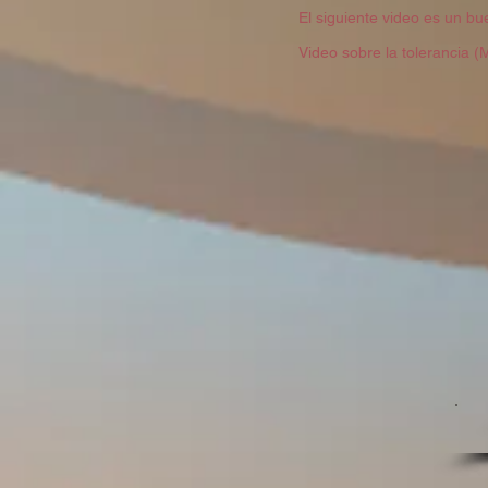
El siguiente video es un bue
Video sobre la tolerancia (