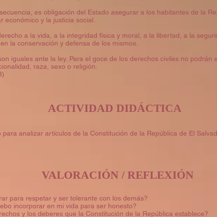
nsecuencia, es obligación del Estado asegurar a los habitantes de la Rep
ar económico y la justicia social.
recho a la vida, a la integridad física y moral, a la libertad, a la seguri
 en la conservación y defensa de los mismos.
son iguales ante la ley. Para el goce de los derechos civiles no podrán 
ionalidad, raza, sexo o religión.
3)
ACTIVIDAD DIDÁCTICA
 para analizar artículos de la Constitución de la República de El Salvad
VALORACIÓN / REFLEXIÓN
r para respetar y ser tolerante con los demás?
bo incorporar en mi vida para ser honesto?
echos y los deberes que la Constitución de la República establece?