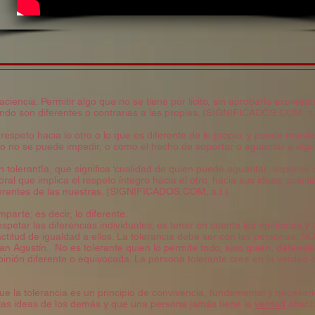
aciencia. Permitir algo que no se tiene por lícito, sin aprobarlo expres
ndo son diferentes o contrarias a las propias. (SIGNIFICADOS.COM, s.
 respeto hacia lo otro o lo que es diferente de lo propio, y puede mani
 o no se puede impedir, o como el hecho de soportar o aguantar a algu
n tolerantĭa, que significa ‘cualidad de quien puede aguantar, soportar 
oral que implica el respeto íntegro hacia el otro, hacia sus ideas, prác
erentes de las nuestras. (SIGNIFICADOS.COM, s.f.)
parte; es decir, lo diferente.
respetar las diferencias individuales; es tener en cuenta las opiniones 
itud de igualdad a ellos. La tolerancia debe ser con las personas, NO c
San Agustín. No es tolerante quien lo permite todo, sino quien, defend
inión diferente o equivocada. La persona tolerante cree en la verdad ob
 la tolerancia es un principio de convivencia, fundamental y necesari
 las ideas de los demás y que una persona jamás tiene la
verdad
absolu