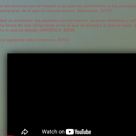
 a las personas por el respeto a las buenas costumbres, a los principio
 apropiarse de lo que no nos pertenece. (Bestareas, 2017)
dad es armonizar las palabras con los hechos, es tener identidad y coh
a forma de vivir congruente entre lo que se piensa y lo que se hace, 
no lo que es debido. (ARREOLA, 2009)
el siguiente video (orsimors, 2014):