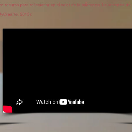
n recurso para reflexionar en el valor de la tolerancia. La ausencia de 
MyCrearte, 2013):