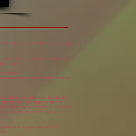
amente. Respetar las ideas, creencias o
f.)
festarse como un acto de indulgencia
ien o algo.
o aceptar’.
ticas o creencias, independientemente
y actividades que realizan las demás
on el error. “combatir el error y
iendo una postura verdadera, respeta
jetiva y en los valores que ella
o para vivir en paz, que es un
ta.