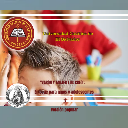
Universidad Católica de
El Salvador
"VARÓN Y MUJER LOS CREÓ":
Enfoque para niños y adolescentes
y
Versión popular