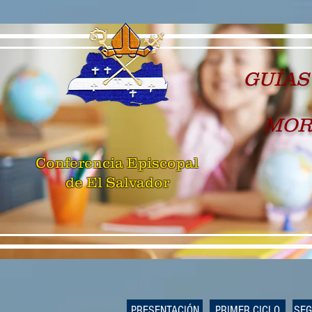
GUÍAS
MOR
Conferencia Episcopal
de El Salvador
PRESENTACIÓN
PRIMER CICLO
SEG