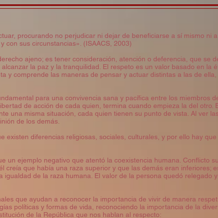
tuar, procurando no perjudicar ni dejar de beneficiarse a sí mismo ni
 y con sus circunstancias». (ISAACS, 2003)
derecho ajeno; es tener consideración, atención o deferencia, que se d
 alcanzar la paz y la tranquilidad. El respeto es un valor basado en la 
a y comprende las maneras de pensar y actuar distintas a las de ella
fundamental para una convivencia sana y pacífica entre los miembros de
ibertad de acción de cada quien, termina cuando empieza la del otro. En
te una misma situación, cada quien tienen su punto de vista. Al ver la
inión de los demás.
existen diferencias religiosas, sociales, culturales, y por ello hay que 
fue un ejemplo negativo que atentó la coexistencia humana. Conflicto sur
él creía que había una raza superior y que las demás eran inferiores; 
 la igualdad de la raza humana. El valor de la persona quedó relegado
nales que ayudan a reconocer la importancia de vivir de manera resp
ogías políticas y formas de vida, reconociendo la importancia de la dive
stitución de la República que nos hablan al respecto: