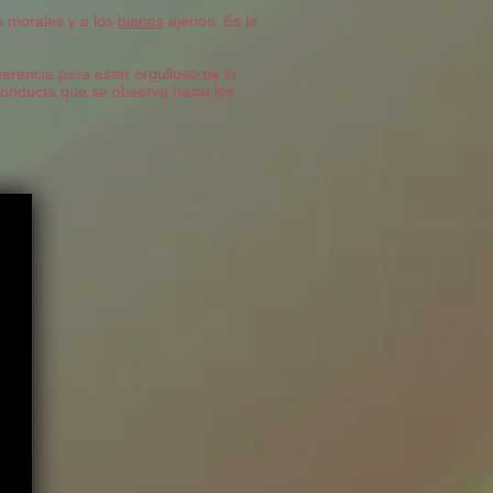
s morales y a los
bienes
ajenos. Es la
erencia para estar orgulloso de sí
conducta que se observa hacia los