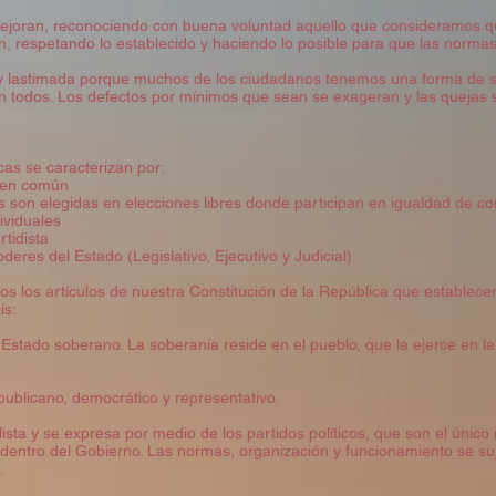
ejoran, reconociendo con buena voluntad aquello que consideramos q
n, respetando lo establecido y haciendo lo posible para que las normas s
 lastimada porque muchos de los ciudadanos tenemos una forma de se
n todos. Los defectos por mínimos que sean se exageran y las quejas s
as se caracterizan por:
ien común
s son elegidas en elecciones libres donde participan en igualdad de c
ividuales
rtidista
eres del Estado (Legislativo, Ejecutivo y Judicial)
s los artículos de nuestra Constitución de la República que establecen
ís:
 Estado soberano. La soberanía reside en el pueblo, que la ejerce en la 
epublicano, democrático y representativo.
alista y se expresa por medio de los partidos políticos, que son el único 
dentro del Gobierno. Las normas, organización y funcionamiento se suje
.