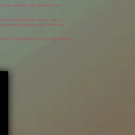
ad que ejercen, por ejemplo, los
o o circunstancia de su vida; y
d personal propia y de los demás,
(Art. 3 Constitución de la República