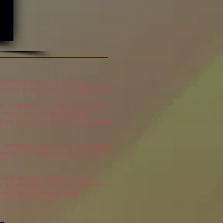
rmiten vivir en colectividad.
 demás el respeto que les debemos.
ad, urbanidad, cordialidad, buena
be hacerse y no debe hacerse —
ura local, pero también por la regla
los demás es una forma de mostrar el
 estamos conscientes que existen
. Cada ser humano es único e
za, sin embargo, somos iguales en
o de una vida democrática.