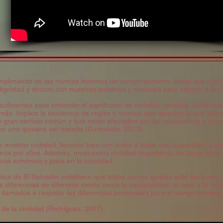
umplimiento de las normas mínimas de comportamiento social que nos pe
ignidad y decoro con nuestras palabras y acciones para otorgar a los
uficientes para entender el significado de civilidad: cortesía, amabilid
 más. Implica la existencia de reglas y normas que apuntan lo que de
gran sentido común y que están afectados por las costumbres y la cult
mo uno quisiera ser tratado (Girondella, 2013)
 mostrar civilidad, llevarse bien con todos y tratar con amabilidad a 
mos por ellos. Además, mostramos civilidad respetando las leyes pues
cia armónica y justa en la sociedad.
blica de El Salvador establece que todos somos iguales ante las leyes
os diferencias de diferente índole como la nacionalidad, el sexo y la ra
s llamados a respetar las diferencias personales para el aseguramient
 de la civilidad (Rodríguez, 2017):