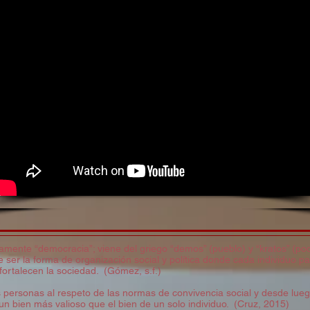
mente “democracia”; viene del griego “demos” (pueblo) y “kratos” (pode
 ser la forma de organización social y política donde cada individuo pa
 fortalecen la sociedad. (Gómez, s.f.)
 personas al respeto de las normas de convivencia social y desde lueg
n bien más valioso que el bien de un solo individuo. (Cruz, 2015)