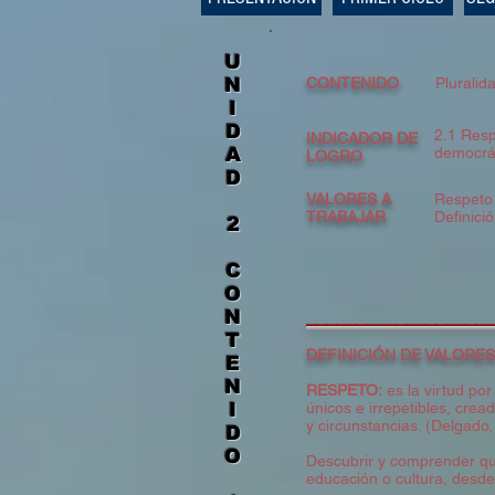
U
N
CONTENIDO
Pluralid
I
D
2.1 Resp
INDICADOR DE
A
democrát
LOGRO
D
VALORES A
Respeto 
TRABAJAR
Definici
2
C
O
N
​__________________
T
DEFINICIÓN DE VALORES
E
N
RESPETO:
es la virtud po
I
únicos e irrepetibles, cre
y circunstancias. (Delgado, 
D
O
Descubrir y comprender qu
educación o cultura, desde