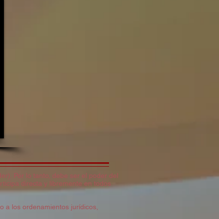
r). Por lo tanto, debe ser el poder del
rticipa directa y libremente en todos
o a los ordenamientos jurídicos,