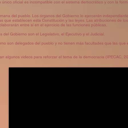
o único oficial es incompatible con el sistema democrático y con la for
 emana del pueblo. Los órganos del Gobierno lo ejercerán independient
s que establecen esta Constitución y las leyes. Las atribuciones de l
laborarán entre sí en el ejercicio de las funciones públicas.
el Gobierno son el Legislativo, el Ejecutivo y el Judicial.
erno son delegados del pueblo y no tienen más facultades que las que
tan algunos videos para reforzar el tema de la democracia (IPECAC, 20