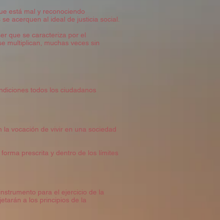
ue está mal y reconociendo
e acerquen al ideal de justicia social.
r que se caracteriza por el
e multiplican, muchas veces sin
ondiciones todos los ciudadanos
 la vocación de vivir en una sociedad
forma prescrita y dentro de los límites
instrumento para el ejercicio de la
tarán a los principios de la