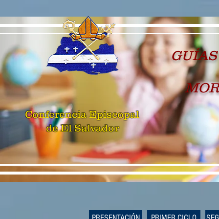
GUÍAS
MOR
Conferencia Episcopal
de El Salvador
PRESENTACIÓN
PRIMER CICLO
SEG