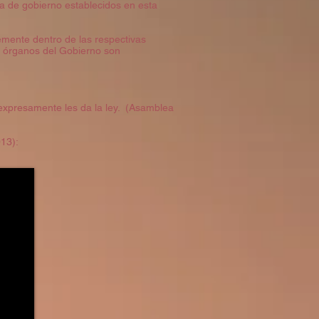
ma de gobierno establecidos en esta
emente dentro de las respectivas
os órganos del Gobierno son
 expresamente les da la ley. (Asamblea
13):