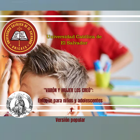
Universidad Católica de
El Salvador
"VARÓN Y MUJER LOS CREÓ":
Enfoque para niños y adolescentes
y
Versión popular