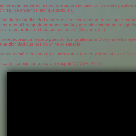
 que merecen las personas por sus circunstancias, condiciones y autorid
iviles, los ancianos, etc. (Delgado, s.f.)
tiene la misma dignidad y merece el mismo respeto en cualquier moment
mpo en el trabajo de enriquecimiento y ennoblecimiento de la dignida
a y respetándola en toda circunstancia. (Delgado, s.f.)
erecedoras de respeto pues somos iguales ante Dios y ante las leyes 
una dignidad que nos da un valor especial.
 humana está enraizada en su creación a imagen y semejanza de Dios
lecer el conocimiento sobre el respeto (DNATA, 2012):