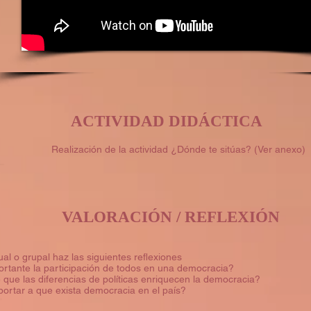
ACTIVIDAD DIDÁCTICA
Realización de la actividad ¿Dónde te sitúas? (Ver anexo)
VALORACIÓN / REFLEXIÓN
ual o grupal haz las siguientes reflexiones
rtante la participación de todos en una democracia?
 que las diferencias de políticas enriquecen la democracia?
rtar a que exista democracia en el país?