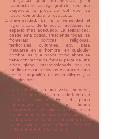
inteligencia, quien me interpela, y mi
respuesta no es algo gratuito, sino una
exigencia; la presencia del otro, su
rostro, demanda una respuesta.
Universalidad. Es la universalidad el
lugar propio de la acción solidaria, su
espacio más adecuado. La solidaridad,
desde esta óptica, trasciende todas las
fronteras: políticas, religiosas,
territoriales, culturales, etc., para
instalarse en el hombre, en cualquier
hombre, ya que nunca como ahora se
tiene conciencia de formar parte de una
aldea global, interrelacionada por los
medios de comunicación y caracterizada
por la integración, el universalismo y la
globalización.
La solidaridad es una virtud humana,
que de algún modo es raíz de todas las
virtudes sociales. En el plano
sobrenatural “a la luz de la fe […] tiende
a superarse a sí misma, a revestir las
dimensiones específicamente cristianas
de la gratuidad total, del perdón y de la
reconciliación” (SRS, n.39-40: AAS
80
(1980) 566-569)
. (Palma, s.f.)