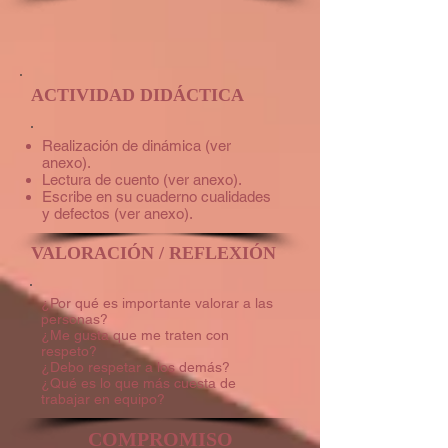
ACTIVIDAD DIDÁCTICA
Realización de dinámica (ver
anexo).
Lectura de cuento (ver anexo).
Escribe en su cuaderno cualidades
y defectos (ver anexo).
VALORACIÓN / REFLEXIÓN
¿Por qué es importante valorar a las
personas?
¿Me gusta que me traten con
respeto?
¿Debo respetar a los demás?
¿Qué es lo que más cuesta de
trabajar en equipo?
COMPROMISO