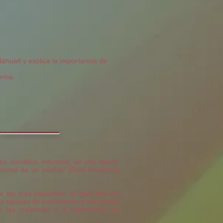
Náhuatl y explica la importancia de
rica.
______________
, científico, industrial, en una época,
icional de un pueblo” (Real Academia
de los más pequeños. Al igual que los
 básicas de crecimiento y orientarles
 las creencias o la transmisión de