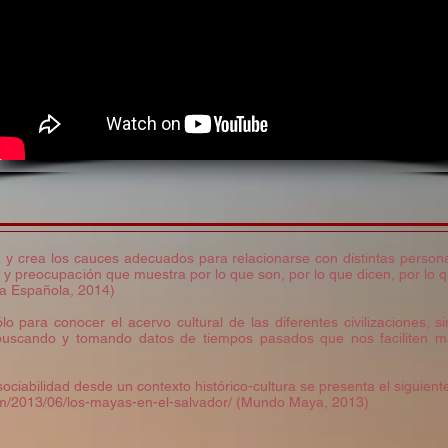
a y crea los cauces adecuados para relacionarse con distintas perso
és y preocupación que muestra por lo que son, por lo que dicen, por lo 
a Española, 2014)
lo para conocer el acervo cultural de las diferentes civilizaciones, 
 buscando y tomando datos de tiempos pasados que nos faciliten m
 sociabilidad desde un contexto histórico-cultura se presenta el siguient
/2013/06/los-mayas-en-el-salvador/
(Mundo Maya, 2013)