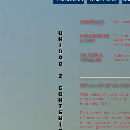
CONTENIDO
Conozco 
U
INDICADOR DE
2.5 Demu
N
LOGRO
éstas co
2.6 Hace
I
D
VALORES A
Cultura y
A
TRABAJAR
Otros va
D
​__________________
2
DEFINICIÓN DE VALORES
C
O
CULTURA:
“Conjunto de mo
grupo social. Cultura pop
N
Española, 2014)
T
E
Es evidente que el entorno
niños se encuentran necesi
N
en su conducta, el conte
I
valores. (panorama.com.ve