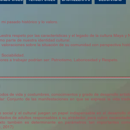
mi pasado histórico y lo valoro.
estra respeto por las características y el legado de la cultura Maya y 
mo parte de nuestra identidad cultural.
 valoraciones sobre la situación de su comunidad con perspectiva histó
 Sociabilidad.
lores a trabajar podrían ser: Patriotismo, Laboriosidad y Respeto.
__________________________________________________
dos de vida y costumbres, conocimientos y grado de desarrollo artístico
ular: Conjunto de las manifestaciones en que se expresa la vida trad
 social y el cultural juegan un papel indispensable en el desarrollo 
tados de adultos responsables a su alrededor, para cubrir necesidades
xto también es determinante en parámetros tan importantes como
, 2017)