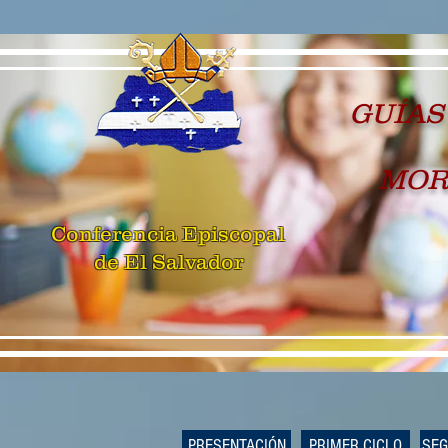
GUÍAS
MOR
Conferencia Episcopal
de El Salvador
PRESENTACIÓN
PRIMER CICLO
SEG