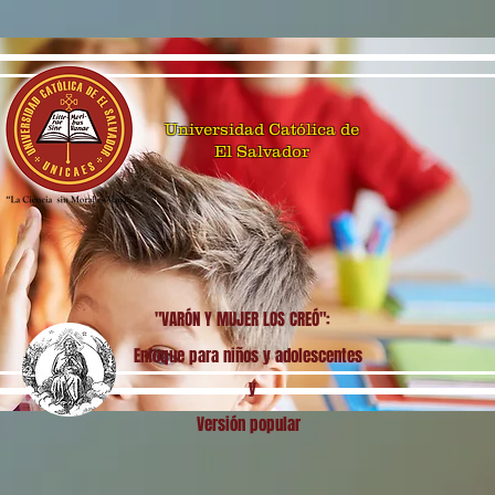
Universidad Católica de
El Salvador
"VARÓN Y MUJER LOS CREÓ":
Enfoque para niños y adolescentes
y
Versión popular