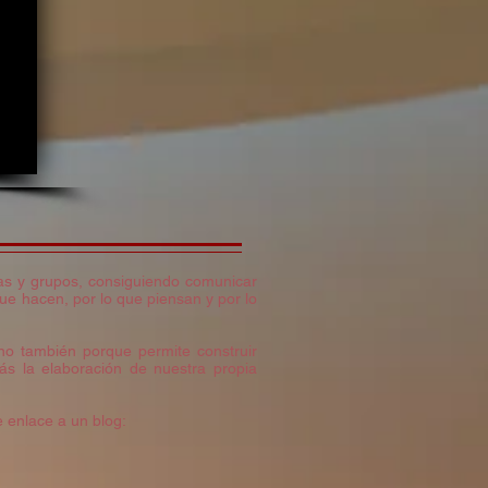
nas y grupos, consiguiendo comunicar
que hacen, por lo que piensan y por lo
sino también porque permite construir
ás la elaboración de nuestra propia
e enlace a un blog: