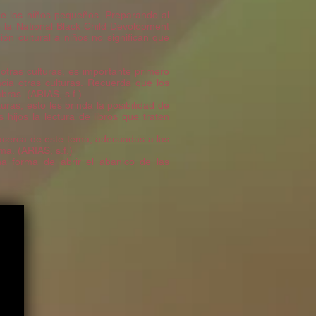
de los niños pequeños. Preparando al
 la National Black Child Devolopment
ión cultural a niños no significan que
 otras culturas, es importante primero
acia otras culturas. Recuerda que los
ras. (ARIAS, s.f.)
ras, esto les brinda la posibilidad de
s hijos la
lectura de libros
que traten
 acerca de este tema, adecuadas a las
ma. (ARIAS, s.f.)
a forma de abrir el abanico de las