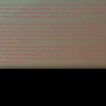
exitosa para esa transmisión. El estudio “La cultura y la educación 
os niños de muchas procedencias culturales”, realizado en el seno de
eñalaba que las diferencia observadas entre culturas para la transmis
frente a otras equivocadas. (panorama.com.ve, 2017)
tros hijos acerca de la importancia del respeto y la tolerancia hacia
reencias y prejuicios, es decir, distinguir cuánto estamos abiertos h
 aprenden a través de los hechos y de los gestos, más que de las palab
s hijos sean abiertos y respetuosos hacia las diferencias de las cultu
y nuevas costumbres. Por eso, es importante compartir con nuestro
costumbres. (ARIAS, s.f.)
 biblioteca local, la que seguramente tendrá selecciones maravillosas
os. Las películas también te pueden dar un puntapié para tratar este te
os de nuestros
antepasados
, en mi caso venidos de España, es un
as diferentes costumbres que hacen a una cultura. (ARIAS, s.f.)
esentar el video