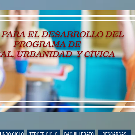
 PARA EL DESARROLLO DEL
PROGRAMA DE
AL, URBANIDAD Y CÍVICA
UNDO CICLO
TERCER CICLO
BACHILLERATO
DESCARGAS