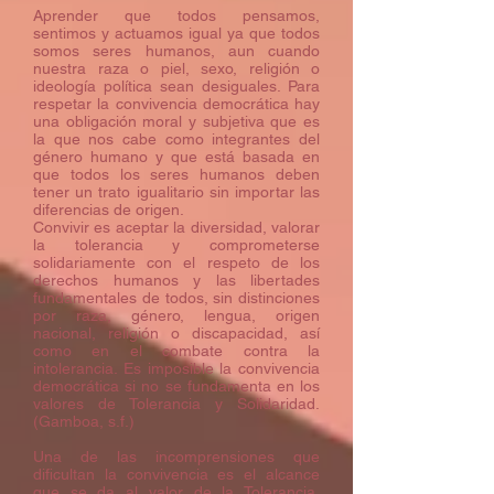
Aprender que todos pensamos,
sentimos y actuamos igual ya que todos
somos seres humanos, aun cuando
nuestra raza o piel, sexo, religión o
ideología política sean desiguales. Para
respetar la convivencia democrática hay
una obligación moral y subjetiva que es
la que nos cabe como integrantes del
género humano y que está basada en
que todos los seres humanos deben
tener un trato igualitario sin importar las
diferencias de origen.
Convivir es aceptar la diversidad, valorar
la tolerancia y comprometerse
solidariamente con el respeto de los
derechos humanos y las libertades
fundamentales de todos, sin distinciones
por raza, género, lengua, origen
nacional, religión o discapacidad, así
como en el combate contra la
intolerancia. Es imposible la convivencia
democrática si no se fundamenta en los
valores de Tolerancia y Solidaridad.
(Gamboa, s.f.)
Una de las incomprensiones que
dificultan la convivencia es el alcance
que se da al valor de la Tolerancia.