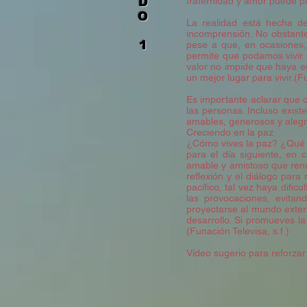
D
fraternidad y amor puede par
O
La realidad está hecha de
incomprensión. No obstante,
1
pese a que, en ocasiones,
permite que podamos vivir 
valor no impide que haya e
un mejor lugar para vivir.(Fu
Es importante aclarar que 
las personas. Incluso exist
amables, generosos y alegre
Creciendo en la paz
¿Cómo vives la paz? ¿Qué id
para el día siguiente, en
amable y amistoso que renunc
reflexión y el diálogo para
pacífico, tal vez haya difi
las provocaciones, evitan
proyectarse al mundo exteri
desarrollo. Si promueves 
(Funación Televisa, s.f.)
Vídeo sugerio para reforzar