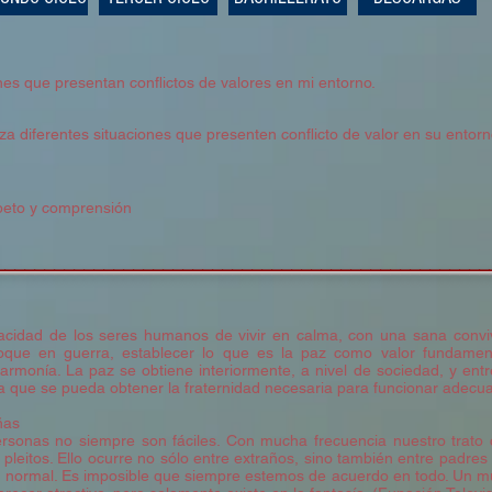
nes que presentan conflictos de valores en mi entorno.
iza diferentes situaciones que presenten conflicto de valor en su entor
peto y comprensión
___________________________________________________
acidad de los seres humanos de vivir en calma, con una sana conv
oque en guerra, establecer lo que es la paz como valor fundament
 armonía. La paz se obtiene interiormente, a nivel de sociedad, y en
que se pueda obtener la fraternidad necesaria para funcionar adecua
ñas
ersonas no siempre son fáciles. Con mucha frecuencia nuestro trato
y pleitos. Ello ocurre no sólo entre extraños, sino también entre padre
 normal. Es imposible que siempre estemos de acuerdo en todo. Un mu