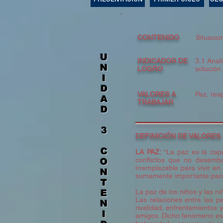
CONTENIDO
Situacio
U
INDICADOR DE
3.1 Anal
N
LOGRO
solución.
I
D
VALORES A
Paz, res
A
TRABAJAR
D
​__________________
3
DEFINICIÓN DE VALORES
C
LA PAZ:
“La paz es la cap
conflictos que no desemb
O
irremplazable para vivir en
N
sumamente importante para 
T
La paz de los niños y las ni
E
Las relaciones entre las p
N
rivalidad, enfrentamientos 
I
amigos. Dicho fenómeno es