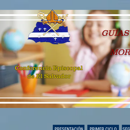
GUÍAS
MOR
Conferencia Episcopal
de El Salvador
PRESENTACIÓN
PRIMER CICLO
SEG