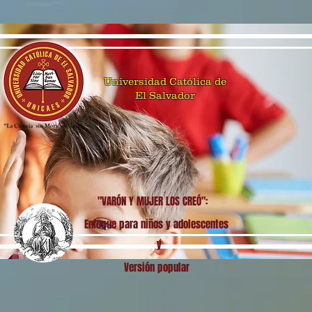
Universidad Católica de
El Salvador
"VARÓN Y MUJER LOS CREÓ":
Enfoque para niños y adolescentes
y
Versión popular