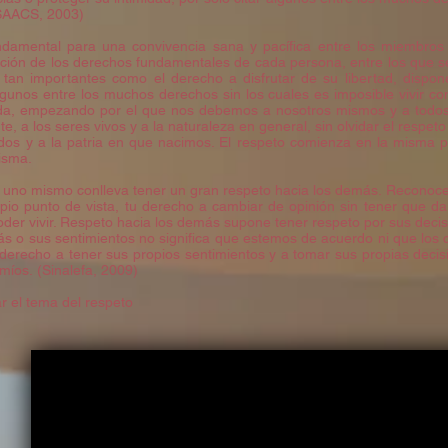
(ISAACS, 2003)
ndamental para una convivencia sana y pacífica entre los miembros 
oción de los derechos fundamentales de cada persona, entre los que s
 tan importantes como el derecho a disfrutar de su libertad, dispo
algunos entre los muchos derechos sin los cuales es imposible vivir co
vida, empezando por el que nos debemos a nosotros mismos y a todos
 a los seres vivos y a la naturaleza en general, sin olvidar el respeto 
os y a la patria en que nacimos. El respeto comienza en la misma p
isma.
r uno mismo conlleva tener un gran respeto hacia los demás. Reconoc
pio punto de vista, tu derecho a cambiar de opinión sin tener que da
der vivir. Respeto hacia los demás supone tener respeto por sus decis
ás o sus sentimientos no significa que estemos de acuerdo ni que lo
 derecho a tener sus propios sentimientos y a tomar sus propias dec
míos. (Sinalefa, 2009)
r el tema del respeto