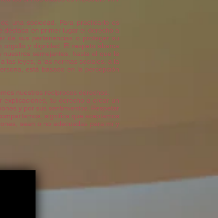
de una sociedad. Para practicarlo es
e destaca en primer lugar el derecho a
ner de sus pertenencias o proteger su
n orgullo y dignidad. El respeto abarca
 nuestros semejantes, hasta el que le
a las leyes, a las normas sociales, a la
ersona, está basado en la percepción
emos nuestros recíprocos derechos.
r explicaciones, tu derecho a crear un
iones y por sus sentimientos. Respetar
s compartamos, significa que aceptamos
isiones, sean o no adecuadas para mí y