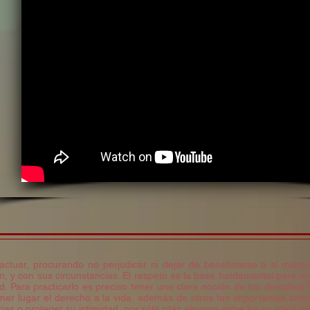
 actuar, procurando no perjudicar ni dejar de beneficiarse a sí mis
, y con sus circunstancias. El respeto es la base fundamental para un
 Para practicarlo es preciso tener una clara noción de los derechos
mer lugar el derecho a la vida, además de otros tan importantes como 
as o proteger su intimidad, por sólo citar algunos entre los muchos der