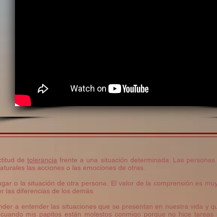
ctitud de
tolerancia
frente a una situación determinada. Las personas
naturales las acciones o las emociones de otras.
ugar o la situación de otra persona. El valor de la comprensión es muy
r las diferencias de los demás.
der a entender las situaciones que se presentan en nuestra vida y 
 cuando mis papitos están molestos conmigo porque no hice tareas