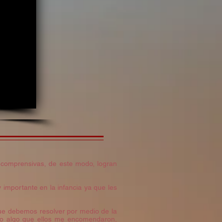
 comprensivas, de este modo, logran
 importante en la infancia ya que les
que debemos resolver por medio de la
 o algo que ellos me encomendaron,