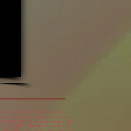
mo ni a los demás, de acuerdo con sus
a convivencia sana y pacífica entre los
 fundamentales de cada persona, entre
el derecho a disfrutar de su libertad,
echos sin los cuales es imposible vivir