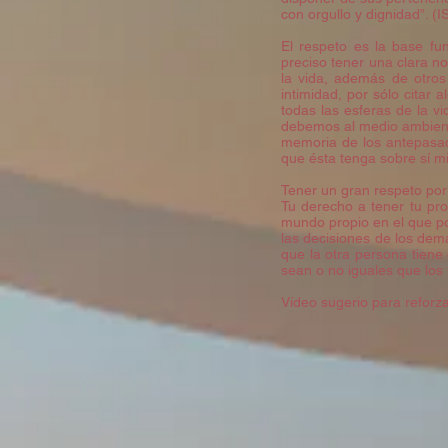
con orgullo y dignidad”. 
El respeto es la base fu
preciso tener una clara n
la vida, además de otros
intimidad, por sólo citar 
todas las esferas de la 
debemos al medio ambiente,
memoria de los antepasad
que ésta tenga sobre sí m
Tener un gran respeto po
Tu derecho a tener tu pro
mundo propio en el que po
las decisiones de los dem
que la otra persona tiene
sean o no iguales que los 
Vídeo sugerio para reforza