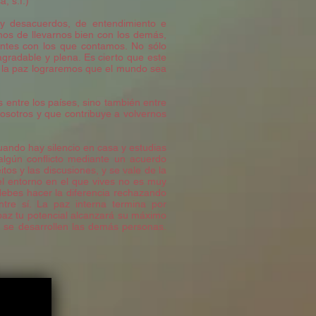
, s.f.)
 y desacuerdos, de entendimiento e
amos de llevarnos bien con los demás,
antes con los que contamos. No sólo
gradable y plena. Es cierto que este
s la paz lograremos que el mundo sea
entre los países, sino también entre
 nosotros y que contribuye a volvernos
uando hay silencio en casa y estudias
algún conflicto mediante un acuerdo
tos y las discusiones, y se vale de la
á el entorno en el que vives no es muy
 debes hacer la diferencia rechazando
ntre sí. La paz interna termina por
 paz tu potencial alcanzará su máximo
 se desarrollen las demás personas.