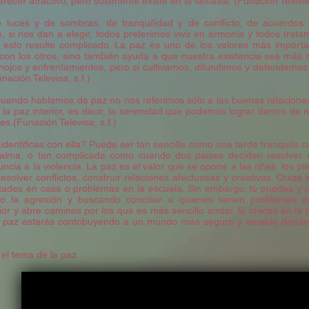
ecer atractivo, pero solamente existe en la fantasía. (Funación Televisa
 luces y de sombras, de tranquilidad y de conflicto, de acuerdos
 si nos dan a elegir, todos preferimos vivir en armonía y todos trat
 esto resulte complicado. La paz es uno de los valores más import
con los otros, sino también ayuda a que nuestra existencia sea más a
nojos y enfrentamientos, pero si cultivamos, difundimos y defendemo
nación Televisa, s.f.)
cuando hablamos de paz no nos referimos sólo a las buenas relaciones 
e la paz interior, es decir, la serenidad que podemos lograr dentro de
s.(Funación Televisa, s.f.)
entificas con ella? Puede ser tan sencilla como una tarde tranquila c
 calma, o tan complicada como cuando dos países deciden resolver 
ia a la violencia. La paz es el valor que se opone a las riñas, los plei
 resolver conflictos, construir relaciones afectuosas y creativas. Quiz
cultades en casa o problemas en la escuela. Sin embargo, tú puedes y
do la agresión y buscando conciliar a quienes tienen problemas e
or y abre caminos por los que es más sencillo andar. Si creces en la
la paz estarás contribuyendo a un mundo más seguro y amable donde
 el tema de la paz